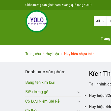
Skip
Chào mừng bạn ghé thăm Xưởng quà tặng YOLO
to
content
Tì
ki
Trang
Trang chủ
/
Huy hiệu
/
Huy hiệu nhựa tròn
Danh mục sản phẩm
Kích Th
Bảng tên kim loại
Tại
inhinh.
Biểu trưng gỗ
Huy hiệu 3
Cờ Lưu Niệm Giá Rẻ
Huy hiệu 4
Cờ thêu