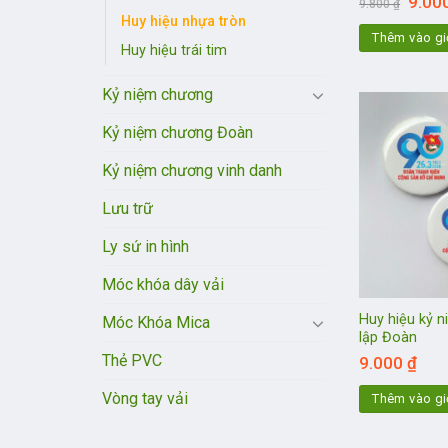
9.00
9.800
₫
gốc
Huy hiệu nhựa tròn
là:
Thêm vào gi
9.800 
Huy hiệu trái tim
Kỷ niệm chương
Kỷ niệm chương Đoàn
Kỷ niệm chương vinh danh
Lưu trữ
Ly sứ in hình
Móc khóa dây vải
Huy hiệu kỷ 
Móc Khóa Mica
lập Đoàn
Thẻ PVC
9.000
₫
Vòng tay vải
Thêm vào gi