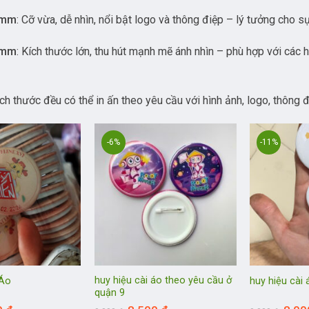
8mm
: Cỡ vừa, dễ nhìn, nổi bật logo và thông điệp – lý tưởng cho s
5mm
: Kích thước lớn, thu hút mạnh mẽ ánh nhìn – phù hợp với các
ích thước đều có thể in ấn theo yêu cầu với hình ảnh, logo, thôn
-6%
-11%
huy hiệu cài áo theo yêu cầu ở
 Áo
huy hiệu cài
quận 9
Giá
Giá
Giá
Giá