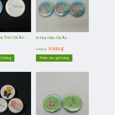
a Tròn Cài Áo-
In Huy Hiệu Cài Áo
Giá
Giá
9.500
₫
9.800
₫
gốc
hiện
là:
tại
iỏ hàng
Thêm vào giỏ hàng
9.800 ₫.
là:
9.500 ₫.