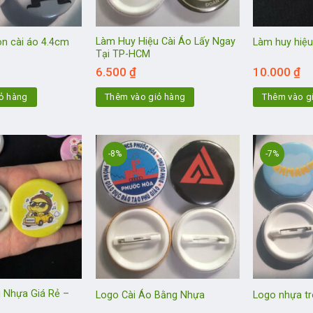
Làm Huy Hiệu Cài Áo Lấy Ngay
òn cài áo 4.4cm
Làm huy hiệu
Tại TP-HCM
6.500
₫
10.000
₫
ỏ hàng
Thêm vào giỏ hàng
Thêm vào g
-8%
-7%
 Nhựa Giá Rẻ –
Logo Cài Áo Bằng Nhựa
Logo nhựa tr