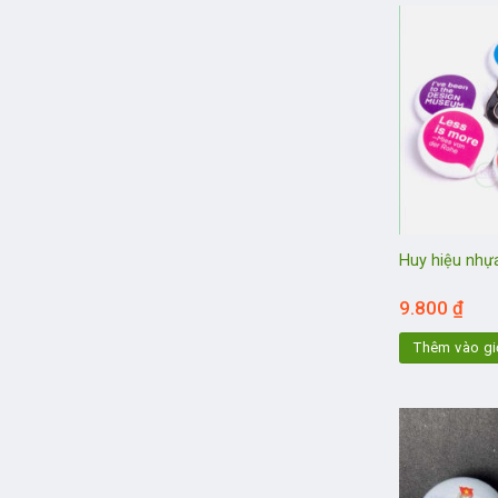
Huy hiệu nhựa
9.800
₫
Thêm vào gi