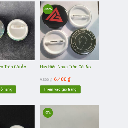
-35%
a Tròn Cài Áo
Huy Hiệu Nhựa Tròn Cài Áo
Giá
Giá
6.400
₫
9.800
₫
gốc
hiện
là:
tại
iỏ hàng
Thêm vào giỏ hàng
9.800 ₫.
là:
6.400 ₫.
-3%