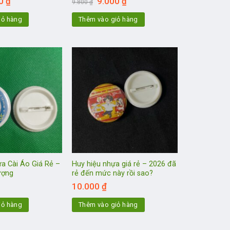
00
₫
9.000
₫
9.800
₫
hiện
gốc
hiện
tại
là:
tại
iỏ hàng
Thêm vào giỏ hàng
₫.
là:
9.800 ₫.
là:
8.000 ₫.
9.000 ₫.
a Cài Áo Giá Rẻ –
Huy hiệu nhựa giá rẻ – 2026 đã
ượng
rẻ đến mức này rồi sao?
10.000
₫
iỏ hàng
Thêm vào giỏ hàng