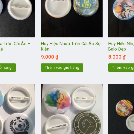
a Tròn Cài Áo –
Huy Hiệu Nhựa Tròn Cài Áo Sự
Huy Hiệu Nhự
Rẻ
Kiện
Balo Đẹp
9.000
₫
8.000
₫
ỏ hàng
Thêm vào giỏ hàng
Thêm vào g