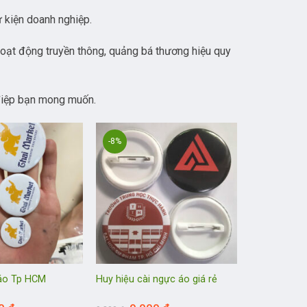
ự kiện doanh nghiệp.
 hoạt động truyền thông, quảng bá thương hiệu quy
g điệp bạn mong muốn.
-8%
 áo Tp HCM
Huy hiệu cài ngực áo giá rẻ
Giá
Giá
Giá