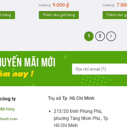
Giá
Giá
Giá
9.000
₫
7.0
9.800
₫
7.500
₫
gốc
hiện
gốc
là:
tại
là:
ỏ hàng
Thêm vào giỏ hàng
Thêm vào g
9.800 ₫.
là:
7.500 
9.000 ₫.
1
2
Trụ sở Tp. Hồ Chí Minh
công ty
 đặt hàng
213/20 Đình Phong Phú,
phường Tăng Nhơn Phú , Tp
 thanh toán
Hồ Chí Minh