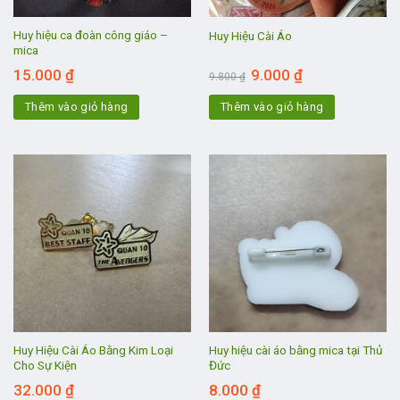
Huy hiệu ca đoàn công giáo –
Huy Hiệu Cài Áo
mica
Giá
Giá
15.000
₫
9.000
₫
9.800
₫
gốc
hiện
là:
tại
Thêm vào giỏ hàng
Thêm vào giỏ hàng
9.800 ₫.
là:
9.000 ₫.
Huy Hiệu Cài Áo Bằng Kim Loại
Huy hiệu cài áo bằng mica tại Thủ
Cho Sự Kiện
Đức
32.000
₫
8.000
₫