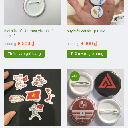
huy hiệu cài áo theo yêu cầu ở
huy hiệu cài áo Tp HCM
quận 9
Giá
Giá
Giá
Giá
8.500
₫
8.000
₫
9.000
₫
9.000
₫
gốc
hiện
gốc
hiện
là:
tại
là:
tại
Thêm vào giỏ hàng
9.000 ₫.
là:
Thêm vào giỏ hàng
9.000 ₫.
là:
8.500 ₫.
8.000 ₫.
-8%