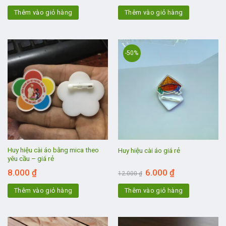
Thêm vào giỏ hàng
Thêm vào giỏ hàng
-50%
Huy hiệu cài áo bằng mica theo
Huy hiệu cài áo giá rẻ
yêu cầu – giá rẻ
Giá
Giá
8.000
₫
6.000
₫
12.000
₫
gốc
hiện
là:
tại
Thêm vào giỏ hàng
Thêm vào giỏ hàng
12.000 ₫.
là:
6.000 ₫.