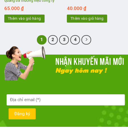
quảng bá thương hiệu công ty
65.000
₫
40.000
₫
Thêm vào giỏ hàng
Thêm vào giỏ hàng
1
2
3
4