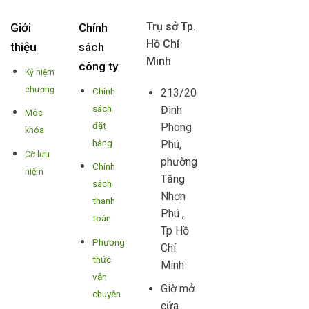
Trụ sở Tp.
Giới
Chính
Hồ Chí
thiệu
sách
Minh
công ty
Kỷ niệm
chương
Chính
213/20
sách
Đình
Móc
đặt
Phong
khóa
hàng
Phú,
Cờ lưu
phường
Chính
niệm
Tăng
sách
Nhơn
thanh
Phú ,
toán
Tp Hồ
Phương
Chí
thức
Minh
vận
Giờ mở
chuyên
cửa