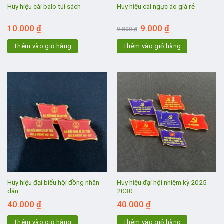
Huy hiệu cài balo túi sách
Huy hiệu cài ngực áo giá rẻ
Giá
Giá
10.000
₫
9.000
₫
9.800
₫
gốc
hiện
là:
tại
Thêm vào giỏ hàng
Thêm vào giỏ hàng
9.800 ₫.
là:
9.000 ₫.
Huy hiệu đại biểu hội đồng nhân
Huy hiệu đại hội nhiệm kỳ 2025-
dân
2030
40.000
₫
40.000
₫
Thêm vào giỏ hàng
Thêm vào giỏ hàng