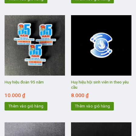
Huy hiệu hội sinh viên in theo yêu
Huy hiệu đoàn 95 năm
cầu
10.000
₫
8.000
₫
Thêm vào giỏ hàng
Thêm vào giỏ hàng