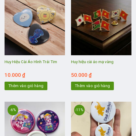
Huy Hiệu Cài Áo Hình Trái Tim
Huy hiệu cài áo mạ vàng
10.000
₫
50.000
₫
Thêm vào giỏ hàng
Thêm vào giỏ hàng
-6%
-11%