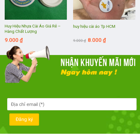
Huy Hiệu Nhựa Cài Áo Giá Rẻ –
huy hiệu cài áo Tp HCM
Hàng Chất Lượng
Giá
Giá
9.000
₫
8.000
₫
9.000
₫
gốc
hiện
là:
tại
9.000 ₫.
là:
8.000 ₫.