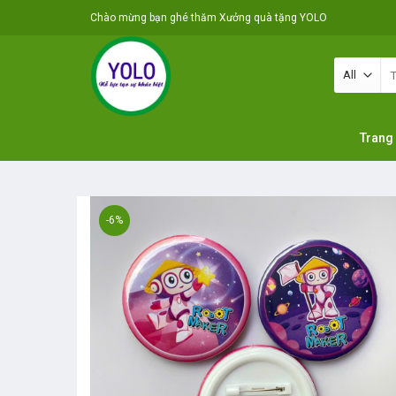
Skip
Chào mừng bạn ghé thăm Xưởng quà tặng YOLO
to
content
Tì
ki
Trang
-6%