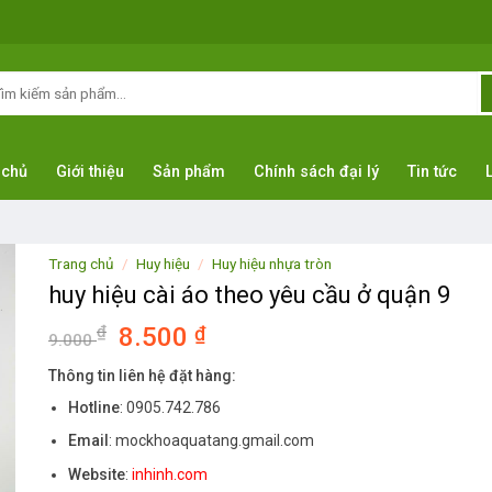
m
ếm:
 chủ
Giới thiệu
Sản phẩm
Chính sách đại lý
Tin tức
Trang chủ
/
Huy hiệu
/
Huy hiệu nhựa tròn
huy hiệu cài áo theo yêu cầu ở quận 9
Giá
Giá
₫
8.500
₫
9.000
gốc
hiện
Thông tin liên hệ đặt hàng:
là:
tại
Hotline
: 0905.742.786
9.000 ₫.
là:
8.500 ₫.
Email
: mockhoaquatang.gmail.com
Website
:
inhinh.com