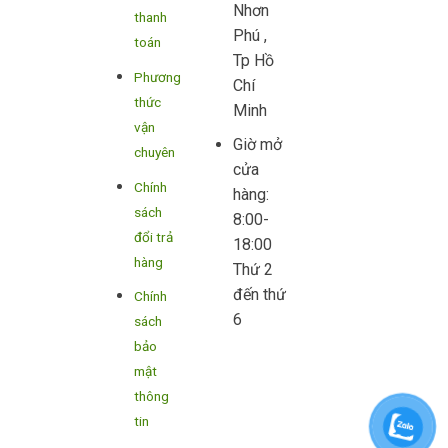
Nhơn
thanh
Phú ,
toán
Tp Hồ
Phương
Chí
thức
Minh
vận
Giờ mở
chuyên
cửa
Chính
hàng:
sách
8:00-
đổi trả
18:00
hàng
Thứ 2
đến thứ
Chính
6
sách
bảo
mật
thông
tin