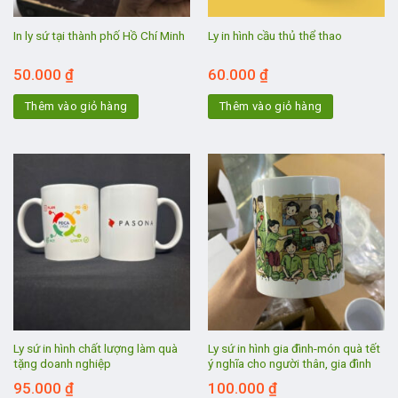
In ly sứ tại thành phố Hồ Chí Minh
Ly in hình cầu thủ thể thao
50.000
₫
60.000
₫
Thêm vào giỏ hàng
Thêm vào giỏ hàng
Ly sứ in hình chất lượng làm quà
Ly sứ in hình gia đình-món quà tết
tặng doanh nghiệp
ý nghĩa cho người thân, gia đình
95.000
₫
100.000
₫