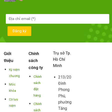
Trụ sở Tp.
Giới
Chính
Hồ Chí
thiệu
sách
Minh
công ty
Kỷ niệm
chương
Chính
213/20
sách
Đình
Móc
đặt
Phong
khóa
hàng
Phú,
Cờ lưu
phường
Chính
niệm
Tăng
sách