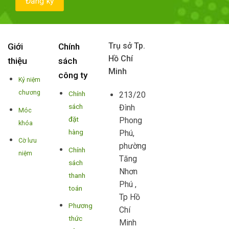
Trụ sở Tp.
Giới
Chính
Hồ Chí
thiệu
sách
Minh
công ty
Kỷ niệm
chương
Chính
213/20
sách
Đình
Móc
đặt
Phong
khóa
hàng
Phú,
Cờ lưu
phường
Chính
niệm
Tăng
sách
Nhơn
thanh
Phú ,
toán
Tp Hồ
Phương
Chí
thức
Minh