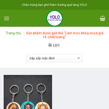
Skip
Chào mừng bạn ghé thăm Xưởng quà tặng YOLO
to
content
Trang chủ
/
Sản phẩm được gắn thẻ “Làm móc khóa mica giá
rẻ-chất lượng”
LỌC