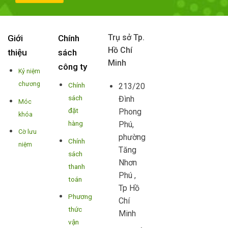
Trụ sở Tp.
Giới
Chính
Hồ Chí
thiệu
sách
Minh
công ty
Kỷ niệm
chương
Chính
213/20
sách
Đình
Móc
đặt
Phong
khóa
hàng
Phú,
Cờ lưu
phường
Chính
niệm
Tăng
sách
Nhơn
thanh
Phú ,
toán
Tp Hồ
Phương
Chí
thức
Minh
vận