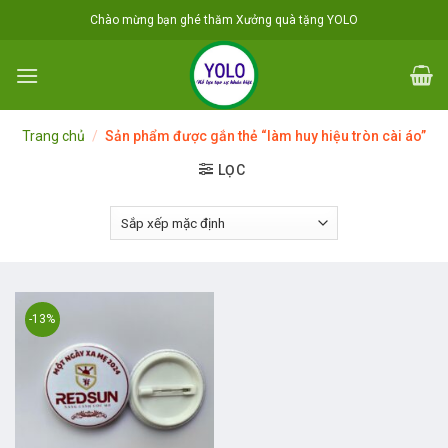
Skip
Chào mừng bạn ghé thăm Xưởng quà tặng YOLO
to
content
Trang chủ
/
Sản phẩm được gắn thẻ “làm huy hiệu tròn cài áo”
LỌC
-13%