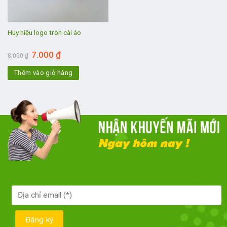
Huy hiệu logo tròn cài áo
Giá
Giá
7.000
₫
8.000
₫
gốc
hiện
là:
tại
Thêm vào giỏ hàng
8.000 ₫.
là:
7.000 ₫.