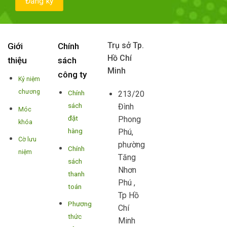
Trụ sở Tp.
Giới
Chính
Hồ Chí
thiệu
sách
Minh
công ty
Kỷ niệm
chương
Chính
213/20
sách
Đình
Móc
đặt
Phong
khóa
hàng
Phú,
Cờ lưu
phường
Chính
niệm
Tăng
sách
Nhơn
thanh
Phú ,
toán
Tp Hồ
Phương
Chí
thức
Minh