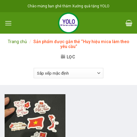
Skip
Chào mừng bạn ghé thăm Xưởng quà tặng YOLO
to
content
Trang chủ
/
Sản phẩm được gắn thẻ “Huy hiệu mica làm theo
yêu cầu”
LỌC