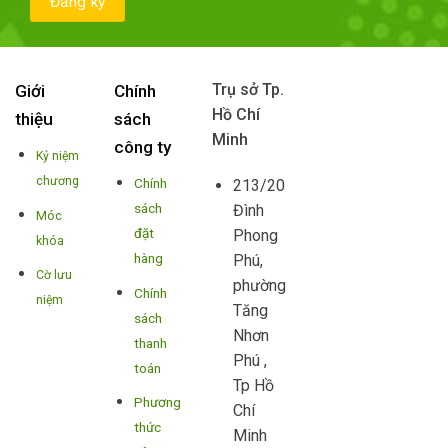
Trụ sở Tp.
Giới
Chính
Hồ Chí
thiệu
sách
Minh
công ty
Kỷ niệm
chương
Chính
213/20
sách
Đình
Móc
đặt
Phong
khóa
hàng
Phú,
Cờ lưu
phường
Chính
niệm
Tăng
sách
Nhơn
thanh
Phú ,
toán
Tp Hồ
Phương
Chí
thức
Minh