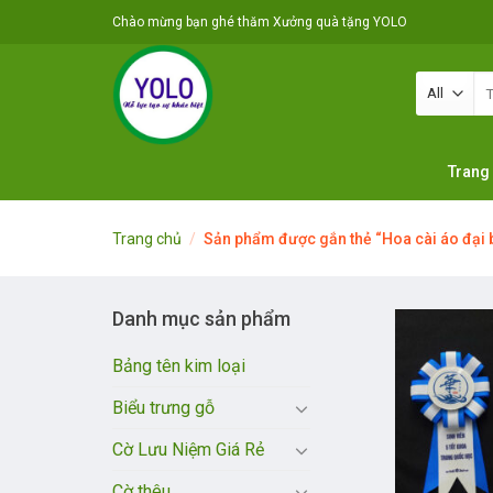
Skip
Chào mừng bạn ghé thăm Xưởng quà tặng YOLO
to
content
Tì
ki
Trang
Trang chủ
/
Sản phẩm được gắn thẻ “Hoa cài áo đại 
Danh mục sản phẩm
Bảng tên kim loại
Biểu trưng gỗ
Cờ Lưu Niệm Giá Rẻ
Cờ thêu