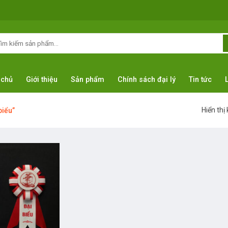
m
ếm:
 chủ
Giới thiệu
Sản phẩm
Chính sách đại lý
Tin tức
Hiển thị
biểu”