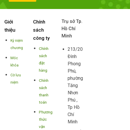
Trụ sở Tp.
Giới
Chính
Hồ Chí
thiệu
sách
Minh
công ty
Kỷ niệm
chương
Chính
213/20
sách
Đình
Móc
đặt
Phong
khóa
hàng
Phú,
Cờ lưu
phường
Chính
niệm
Tăng
sách
Nhơn
thanh
Phú ,
toán
Tp Hồ
Phương
Chí
thức
Minh
vận