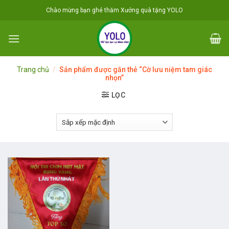
Skip
Chào mừng bạn ghé thăm Xưởng quà tặng YOLO
to
content
Trang chủ
/
Sản phẩm được gắn thẻ “Cờ lưu niệm tam giác
nhọn”
LỌC