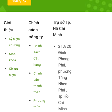
Trụ sở Tp.
Giới
Chính
Hồ Chí
thiệu
sách
Minh
công ty
Kỷ niệm
chương
Chính
213/20
sách
Đình
Móc
đặt
Phong
khóa
hàng
Phú,
Cờ lưu
phường
Chính
niệm
Tăng
sách
Nhơn
thanh
Phú ,
toán
Tp Hồ
Phương
Chí
thức
Minh