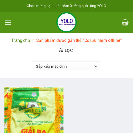
Skip
Chào mừng bạn ghé thăm Xưởng quà tặng YOLO
to
content
Trang chủ
/
Sản phẩm được gắn thẻ “Cờ lưu niệm offline”
LỌC