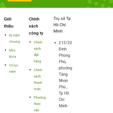
Trụ sở Tp.
Giới
Chính
Hồ Chí
thiệu
sách
Minh
công ty
Kỷ niệm
chương
Chính
213/20
sách
Đình
Móc
đặt
Phong
khóa
hàng
Phú,
Cờ lưu
phường
Chính
niệm
Tăng
sách
Nhơn
thanh
Phú ,
toán
Tp Hồ
Phương
Chí
thức
Minh
vận