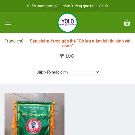
Skip
Chào mừng bạn ghé thăm Xưởng quà tặng YOLO
to
content
Trang chủ
/
Sản phẩm được gắn thẻ “Cờ lưu niệm hội thi sinh vật
cảnh”
LỌC