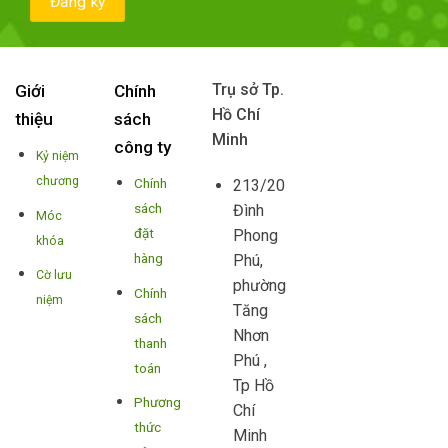
Trụ sở Tp.
Giới
Chính
Hồ Chí
thiệu
sách
Minh
công ty
Kỷ niệm
chương
Chính
213/20
sách
Đình
Móc
đặt
Phong
khóa
hàng
Phú,
Cờ lưu
phường
Chính
niệm
Tăng
sách
Nhơn
thanh
Phú ,
toán
Tp Hồ
Phương
Chí
thức
Minh