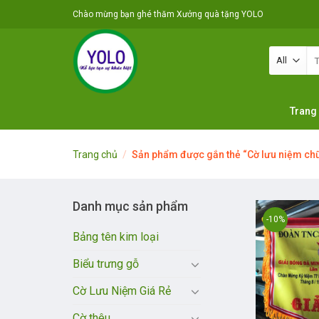
Skip
Chào mừng bạn ghé thăm Xưởng quà tặng YOLO
to
content
Tì
ki
Trang
Trang chủ
/
Sản phẩm được gắn thẻ “Cờ lưu niệm chữ
Danh mục sản phẩm
-10%
Bảng tên kim loại
Biểu trưng gỗ
Cờ Lưu Niệm Giá Rẻ
Cờ thêu