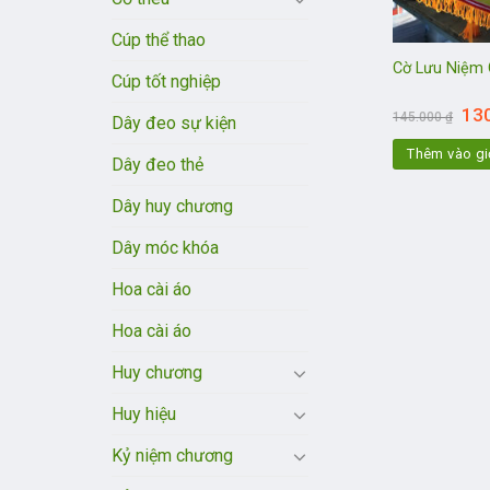
Cúp thể thao
Cờ Lưu Niệm
Cúp tốt nghiệp
Giá
13
145.000
₫
Dây đeo sự kiện
gốc
là:
Thêm vào gi
145.
Dây đeo thẻ
Dây huy chương
Dây móc khóa
Hoa cài áo
Hoa cài áo
Huy chương
Huy hiệu
Kỷ niệm chương