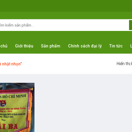
m
ếm:
 chủ
Giới thiệu
Sản phẩm
Chính sách đại lý
Tin tức
Hiển thị
 nhật nhọn”