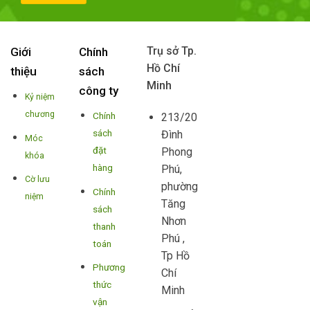
Trụ sở Tp.
Giới
Chính
Hồ Chí
thiệu
sách
Minh
công ty
Kỷ niệm
chương
Chính
213/20
sách
Đình
Móc
đặt
Phong
khóa
hàng
Phú,
Cờ lưu
phường
Chính
niệm
Tăng
sách
Nhơn
thanh
Phú ,
toán
Tp Hồ
Phương
Chí
thức
Minh
vận