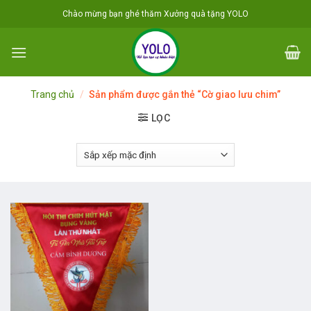
Skip
Chào mừng bạn ghé thăm Xưởng quà tặng YOLO
to
content
Trang chủ
/
Sản phẩm được gắn thẻ “Cờ giao lưu chim”
LỌC