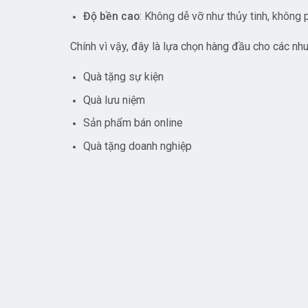
Độ bền cao
: Không dễ vỡ như thủy tinh, không 
Chính vì vậy, đây là lựa chọn hàng đầu cho các nhu
Quà tặng sự kiện
Quà lưu niệm
Sản phẩm bán online
Quà tặng doanh nghiệp
Đặt làm móc khóa mica tại Th
Nếu bạn đang phân vân lựa chọn,
Xưởng Quà Yolo
Lý do nên chọn Xưởng Quà Yolo: