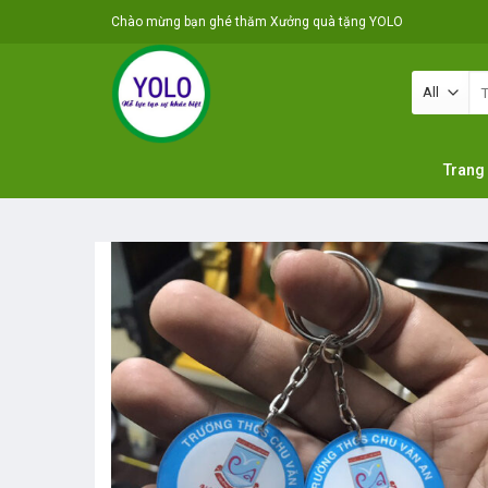
Skip
Chào mừng bạn ghé thăm Xưởng quà tặng YOLO
to
content
Tì
ki
Trang