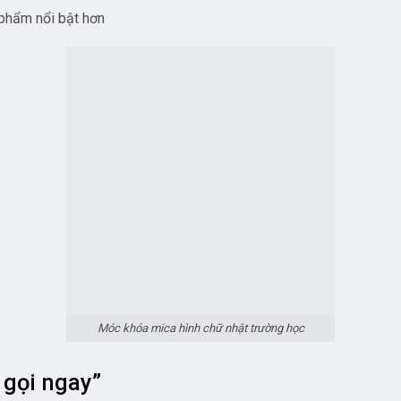
o:
A-Z
ẫu ngay
 sinh
t hàng.
Móc khóa mica
ờ Đến Khi Quá Muộn