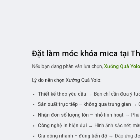
Thiết kế theo yêu cầu
→ Bạn chỉ cần đưa ý tư
Sản xuất trực tiếp – không qua trung gian
→ G
Nhận đơn số lượng lớn – nhỏ linh hoạt
→ Phù 
Công nghệ in hiện đại
→ Hình ảnh sắc nét, mà
Gia công nhanh – đúng tiến độ
→ Đáp ứng đơn
Tư vấn tận tâm
→ Gợi ý mẫu thiết kế giúp sản
Điều khiến khách hàng “muốn
Thực tế, nhiều người khi đặt móc khóa mica thườn
Không biết thiết kế sao cho đẹp
Sợ làm ra không giống ý tưởng