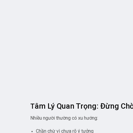
Kết Luận
Nếu bạn đang tìm
xưởng móc khóa mica tại Thủ 
Có xưởng hỗ trợ thiết kế
Giá cả hợp lý
Sản phẩm chất lượng
Làm việc nhanh chóng, rõ ràng
Liên hệ hotline /
Zalo
: 0905 742 786
là lựa chọn
Sản phẩm tương tự