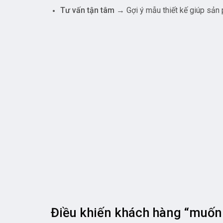
Giá bị đội lên do qua nhiều khâu
Thời gian sản xuất quá lâu
Và đây chính là điểm mạnh của Xưởng Quà Yol
Bạn có hoặc không có
thiết kế
→ xưởng lo từ 
Bạn
chỉ cần ý tưởng sơ bộ
→ sẽ được dựng m
Bạn
được báo giá rõ ràng từ đầu
→ không phát
Bạn
được xem demo trước khi sản xuất
Điều này giúp bạn an tâm tuyệt đối trước khi đặ
âm Lý Quan Trọng: Đừng Ch
T