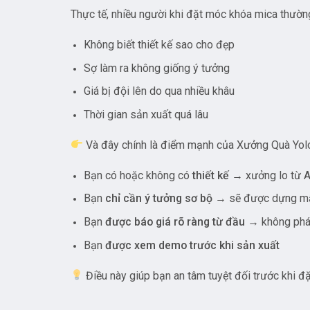
Nhiều người thường có xu hướng:
Chần chừ vì chưa rõ ý tưởng
So sánh quá lâu giữa các xưởng
Sợ làm ra không bán được
Nhưng thực tế:
Ý tưởng chỉ có giá trị khi được thực hiện
Cơ hội kinh doanh không chờ bạn sẵn sàng
Người đi trước luôn có lợi thế hơn
Một cuộc gọi có thể giúp bạn:
Rút ngắn thời gian nghiên cứu
Có ngay hướng đi rõ ràng
Bắt đầu nhanh hơn đối thủ