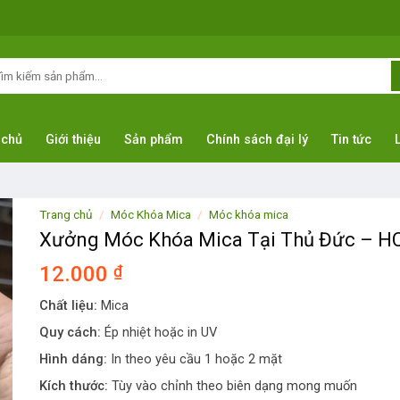
m
ếm:
 chủ
Giới thiệu
Sản phẩm
Chính sách đại lý
Tin tức
Trang chủ
/
Móc Khóa Mica
/
Móc khóa mica
Xưởng Móc Khóa Mica Tại Thủ Đức – 
12.000
₫
Chất liệu:
Mica
Quy cách:
Ép nhiệt hoặc in UV
Hình dáng:
In theo yêu cầu 1 hoặc 2 mặt
Kích thước:
Tùy vào chỉnh theo biên dạng mong muốn