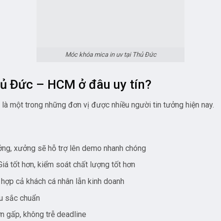
ởng, xưởng sẽ hỗ trợ lên demo nhanh chóng
iá tốt hơn, kiểm soát chất lượng tốt hơn
hợp cả khách cá nhân lẫn kinh doanh
u sắc chuẩn
 gấp, không trễ deadline
 phẩm nổi bật hơn
Móc khóa mica hình chữ nhật trường học
 gọi ngay”
g gặp các vấn đề như: