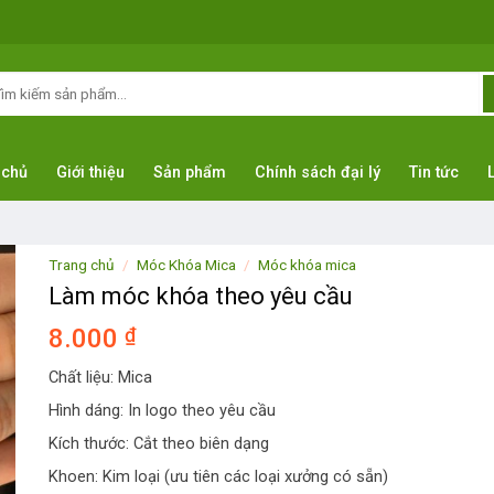
m
ếm:
 chủ
Giới thiệu
Sản phẩm
Chính sách đại lý
Tin tức
Trang chủ
/
Móc Khóa Mica
/
Móc khóa mica
Làm móc khóa theo yêu cầu
8.000
₫
Chất liệu: Mica
Hình dáng: In logo theo yêu cầu
Kích thước: Cắt theo biên dạng
Khoen: Kim loại (ưu tiên các loại xưởng có sẵn)