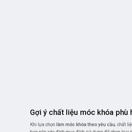
Gợi ý chất liệu móc khóa phù 
Khi lựa chọn
làm móc khóa theo yêu cầu
, chất l
bạn nên xác định mục đích sử dụng để chọn loại p