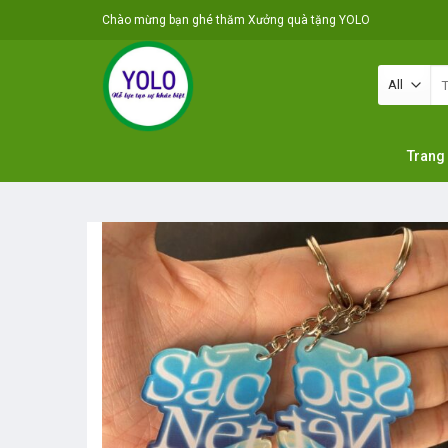
Skip
Chào mừng bạn ghé thăm Xưởng quà tặng YOLO
to
content
Tì
ki
Trang