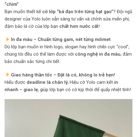
“chìm”
Bạn muốn thiết kế
cờ lớp “bá đạo trên từng hạt gạo”
? Đội ngũ
designer của Yolo luôn sẵn sàng tư vấn và chỉnh sửa miễn phí,
đảm bảo lá cờ của lớp bạn
chất hơn nước cất
!
In đa màu – Chuẩn từng gam, nét từng milimet
Dù lớp bạn muốn in hình logo, slogan hay hình chibi cực “cool”,
chúng tôi đều có thể làm được với
công nghệ in đa màu
, đảm
bảo chuẩn sắc từng chi tiết.
Giao hàng thần tốc – Đặt là có, không lo trễ hẹn!
Hiểu được
deadline là chân lý
, Hiệu cờ Yolo cam kết
in
nhanh – giao lẹ
, giúp lớp bạn có cờ kịp thời để quẩy nhiệt tình!