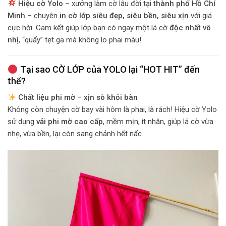
Hiệu cờ Yolo
– xưởng làm cờ lâu đời tại
thành phố Hồ Chí
Minh
– chuyên
in cờ lớp siêu đẹp, siêu bền, siêu xịn
với giá
cực hời. Cam kết giúp lớp bạn có ngay một lá cờ
độc nhất vô
nhị
, “quẩy” tẹt ga mà không lo phai màu!
Tại sao CỜ LỚP của YOLO lại “HOT HIT” đến
thế?
Chất liệu phi mờ – xịn sò khỏi bàn
Không còn chuyện cờ bay vài hôm là phai, là rách! Hiệu cờ Yolo
sử dụng
vải phi mờ cao cấp
, mềm mịn, ít nhăn, giúp lá cờ vừa
nhẹ, vừa bền, lại còn sang chảnh hết nấc.