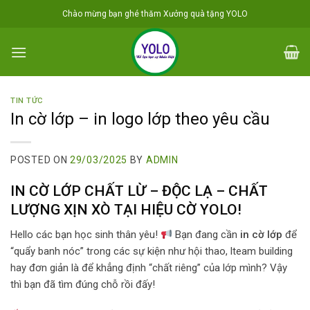
Skip
Chào mừng bạn ghé thăm Xưởng quà tặng YOLO
to
content
TIN TỨC
In cờ lớp – in logo lớp theo yêu cầu
POSTED ON
29/03/2025
BY
ADMIN
IN CỜ LỚP CHẤT LỪ – ĐỘC LẠ – CHẤT
LƯỢNG XỊN XÒ TẠI HIỆU CỜ YOLO!
Hello các bạn học sinh thân yêu!
Bạn đang cần
in cờ lớp
để
“quẩy banh nóc” trong các sự kiện như hội thao, lteam building
hay đơn giản là để khẳng định “chất riêng” của lớp mình? Vậy
thì bạn đã tìm đúng chỗ rồi đấy!