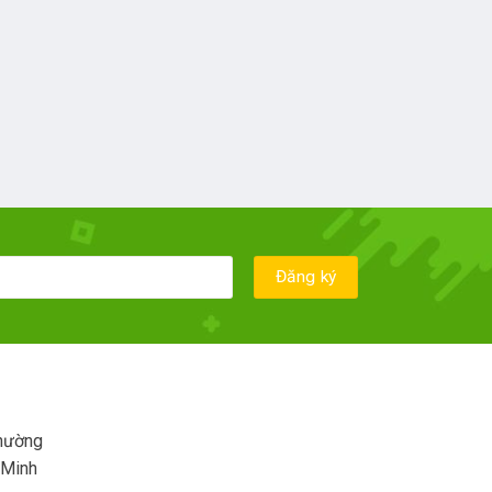
hường
 Minh