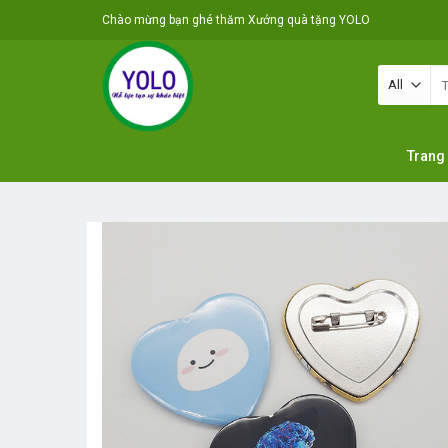
Skip
Chào mừng bạn ghé thăm Xưởng quà tặng YOLO
to
content
Tì
ki
Trang