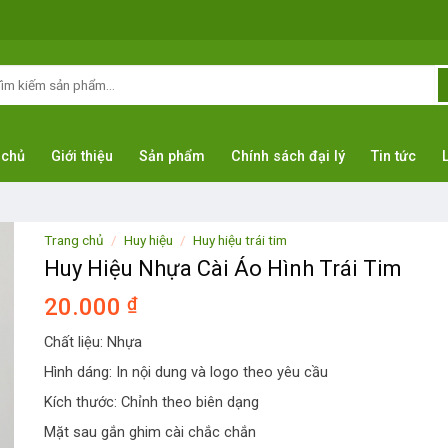
m
ếm:
 chủ
Giới thiệu
Sản phẩm
Chính sách đại lý
Tin tức
Trang chủ
/
Huy hiệu
/
Huy hiệu trái tim
Huy Hiệu Nhựa Cài Áo Hình Trái Tim
20.000
₫
Chất liệu: Nhựa
Hình dáng: In nội dung và logo theo yêu cầu
Kích thước: Chỉnh theo biên dạng
Mặt sau gắn ghim cài chắc chắn