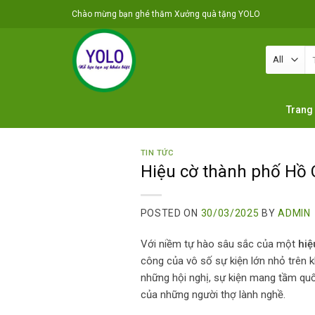
Skip
Chào mừng bạn ghé thăm Xưởng quà tặng YOLO
to
content
T
ki
Trang
TIN TỨC
Hiệu cờ thành phố Hồ
POSTED ON
30/03/2025
BY
ADMIN
Với niềm tự hào sâu sắc của một
hiệ
công của vô số sự kiện lớn nhỏ trên kh
những hội nghị, sự kiện mang tầm qu
của những người thợ lành nghề.