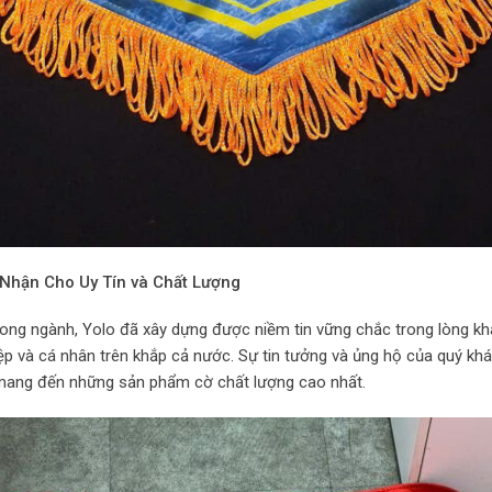
Nhận Cho Uy Tín và Chất Lượng
ong ngành, Yolo đã xây dựng được niềm tin vững chắc trong lòng khá
ệp và cá nhân trên khắp cả nước. Sự tin tưởng và ủng hộ của quý khá
à mang đến những sản phẩm cờ chất lượng cao nhất.