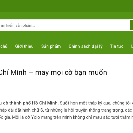
ìm
ếm:
 chủ
Giới thiệu
Sản phẩm
Chính sách đại lý
Tin tức
 Chí Minh – may mọi cờ bạn muốn
u cờ thành phố Hồ Chí Minh.
Suốt hơn một thập kỷ qua, chúng tôi
ắp dải đất hình chữ S, từ những lễ hội truyền thống trang trọng, các
ốc gia. Mỗi lá cờ Yolo mang trên mình không chỉ màu sắc tươi thắm