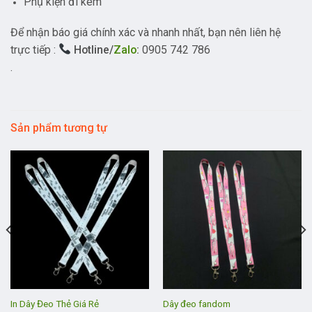
Phụ kiện đi kèm
Để nhận báo giá chính xác và nhanh nhất, bạn nên liên hệ
trực tiếp :
Hotline/
Zalo
:
0905 742 786
.
Sản phẩm tương tự
In Dây Đeo Thẻ Giá Rẻ
Dây đeo fandom