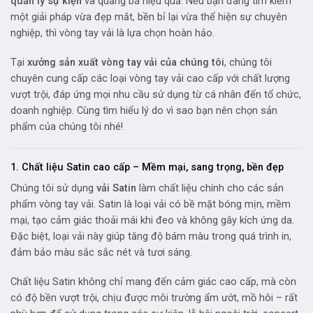
quản lý sự kiện
và quảng bá hiệu quả. Nếu bạn đang tìm kiếm
một giải pháp vừa đẹp mắt, bền bỉ lại vừa thể hiện sự chuyên
nghiệp, thì vòng tay vải là lựa chọn hoàn hảo.
Tại
xưởng sản xuất vòng tay vải của chúng tôi
, chúng tôi
chuyên cung cấp các loại vòng tay vải cao cấp với chất lượng
vượt trội, đáp ứng mọi nhu cầu sử dụng từ cá nhân đến tổ chức,
doanh nghiệp. Cùng tìm hiểu lý do vì sao bạn nên chọn sản
phẩm của chúng tôi nhé!
1. Chất liệu Satin cao cấp – Mềm mại, sang trọng, bền đẹp
Chúng tôi sử dụng
vải Satin
làm chất liệu chính cho các sản
phẩm vòng tay vải. Satin là loại vải có bề mặt bóng mịn, mềm
mại, tạo cảm giác thoải mái khi đeo và không gây kích ứng da.
Đặc biệt, loại vải này giúp tăng độ bám màu trong quá trình in,
đảm bảo màu sắc sắc nét và tươi sáng.
Chất liệu Satin không chỉ mang đến cảm giác cao cấp, mà còn
có độ bền vượt trội, chịu được môi trường ẩm ướt, mồ hôi – rất