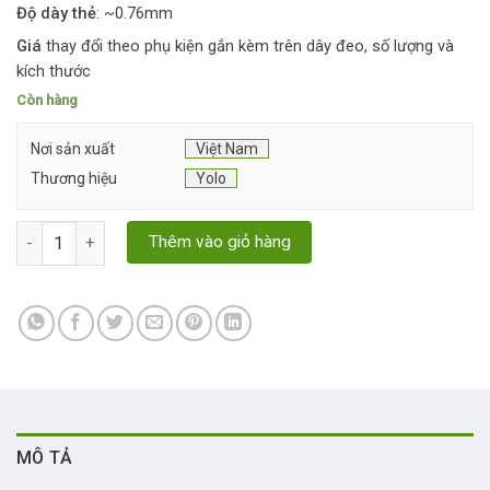
Độ dày thẻ
: ~0.76mm
Giá
thay đổi theo phụ kiện gắn kèm trên dây đeo, số lượng và
kích thước
Còn hàng
Nơi sản xuất
Việt Nam
Thương hiệu
Yolo
Thẻ đeo ban tổ chức sự kiện số lượng
Thêm vào giỏ hàng
MÔ TẢ