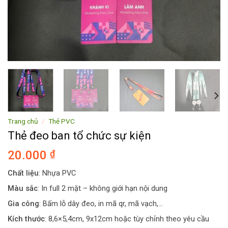
Trang chủ
/
Thẻ PVC
Thẻ đeo ban tổ chức sự kiện
20.000
₫
Chất liệu
: Nhựa PVC
Màu sắc
: In full 2 mặt – không giới hạn nội dung
Gia công
: Bấm lỗ dây đeo, in mã qr, mã vạch,…
Kích thước
: 8,6×5,4cm, 9x12cm hoặc tùy chỉnh theo yêu cầu