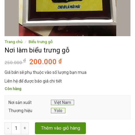
Trang chủ
/
Biểu trưng gỗ
Nơi làm biểu trưng gỗ
Giá
Giá
₫
200.000
₫
250.000
gốc
hiện
Giá bán sẽ phụ thuộc vào số lượng bạn mua
là:
tại
Liên hệ để được báo giá chi tiết
250.000 ₫.
là:
200.000 ₫.
Còn hàng
Nơi sản xuất
Việt Nam
Thương hiệu
Yolo
Nơi làm biểu trưng gỗ số lượng
Thêm vào giỏ hàng