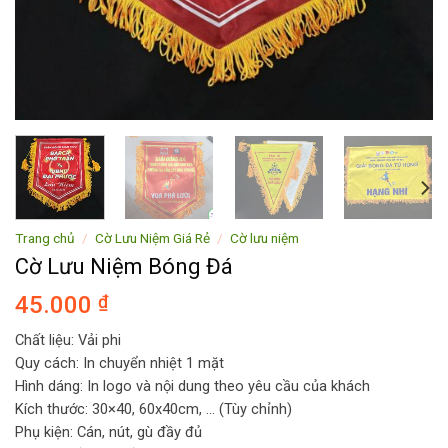
Trang chủ
/
Cờ Lưu Niệm Giá Rẻ
/
Cờ lưu niệm
Cờ Lưu Niệm Bóng Đá
45.000
₫
Chất liệu: Vải phi
Quy cách: In chuyển nhiệt 1 mặt
Hình dáng: In logo và nội dung theo yêu cầu của khách
Kích thước: 30×40, 60x40cm, … (Tùy chỉnh)
Phụ kiện: Cán, nút, gù đầy đủ