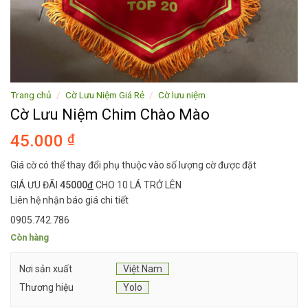
Trang chủ
/
Cờ Lưu Niệm Giá Rẻ
/
Cờ lưu niệm
Cờ Lưu Niệm Chim Chào Mào
45.000
₫
Giá cờ có thể thay đổi phụ thuộc vào số lượng cờ được đặt
GIÁ ƯU ĐÃI
45000
đ
CHO 10 LÁ TRỞ LÊN
Liên hệ nhận báo giá chi tiết
0905.742.786
Còn hàng
Nơi sản xuất
Việt Nam
Thương hiệu
Yolo