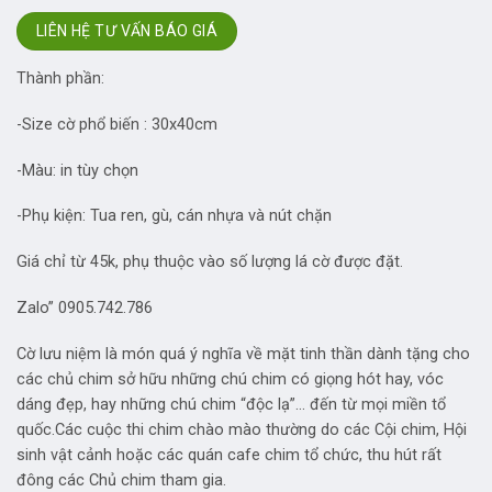
LIÊN HỆ TƯ VẤN BÁO GIÁ
Thành phần:
-Size cờ phổ biến : 30x40cm
-Màu: in tùy chọn
-Phụ kiện: Tua ren, gù, cán nhựa và nút chặn
Giá chỉ từ 45k, phụ thuộc vào số lượng lá cờ được đặt.
Zalo” 0905.742.786
Cờ lưu niệm là món quá ý nghĩa về mặt tinh thần dành tặng cho
các chủ chim sở hữu những chú chim có giọng hót hay, vóc
dáng đẹp, hay những chú chim “độc lạ”… đến từ mọi miền tổ
quốc.Các cuộc thi chim chào mào thường do các Cội chim, Hội
sinh vật cảnh hoặc các quán cafe chim tổ chức, thu hút rất
đông các Chủ chim tham gia.